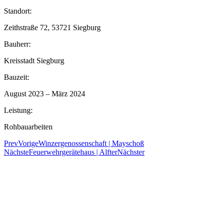
Standort:
Zeithstraße 72, 53721 Siegburg
Bauherr:
Kreisstadt Siegburg
Bauzeit:
August 2023 – März 2024
Leistung:
Rohbauarbeiten
Prev
Vorige
Winzergenossenschaft | Mayschoß
Nächste
Feuerwehrgerätehaus | Alfter
Nächster